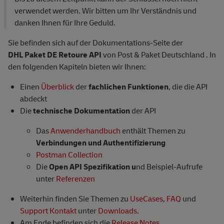
verwendet werden. Wir bitten um Ihr Verständnis und
danken Ihnen für Ihre Geduld.
Sie befinden sich auf der Dokumentations-Seite der
DHL Paket DE Retoure API
von Post & Paket Deutschland . In
den folgenden Kapiteln bieten wir Ihnen:
Einen
Überblick
der
fachlichen Funktionen
, die die API
abdeckt
Die
technische Dokumentation
der API
Das
Anwenderhandbuch
enthält Themen zu
Verbindungen und Authentifizierung
Postman Collection
Die
Open API Spezifikation u
nd Beispiel-Aufrufe
unter
Referenzen
Weiterhin finden Sie Themen zu
UseCases
,
FAQ
und
Support Kontakt
unter
Downloads
.
Am Ende befinden sich die
Release Notes