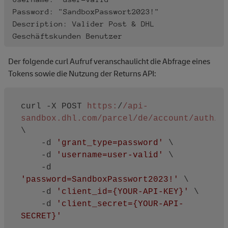
Password: "SandboxPasswort2023!"

Description: Valider Post & DHL 
Der folgende curl Aufruf veranschaulicht die Abfrage eines
Tokens sowie die Nutzung der Returns API:
curl -X POST 
https:
/
/api-
sandbox.dhl.com/parcel
/de/account
/auth/r
\

    -d 
'grant_type=password'
 \

    -d 
'username=user-valid'
 \

    -d 
'password=SandboxPasswort2023!'
 \

    -d 
'client_id={YOUR-API-KEY}'
 \

    -d 
'client_secret={YOUR-API-
SECRET}'