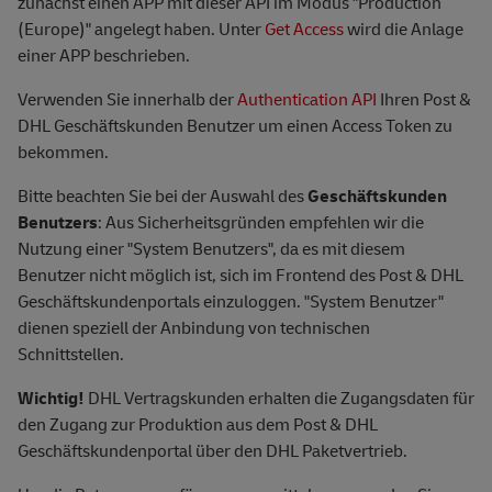
zunächst einen APP mit dieser API im Modus "Production
Litauen
ltu
(Europe)" angelegt haben. Unter
Get Access
wird die Anlage
einer APP beschrieben.
Luxemburg
lux
Verwenden Sie innerhalb der
Authentication API
Ihren Post &
Malta
mlt
DHL Geschäftskunden Benutzer um einen Access Token zu
bekommen.
Niederlande
nld
Bitte beachten Sie bei der Auswahl des
Geschäftskunden
Norwegen
nor
Benutzers
: Aus Sicherheitsgründen empfehlen wir die
Nutzung einer "System Benutzers", da es mit diesem
Österreich
aut
Benutzer nicht möglich ist, sich im Frontend des Post & DHL
Polen
pol
Geschäftskundenportals einzuloggen. "System Benutzer"
dienen speziell der Anbindung von technischen
Portugal
prt
Schnittstellen.
Rumänien
rou
Wichtig!
DHL Vertragskunden erhalten die Zugangsdaten für
den Zugang zur Produktion aus dem Post & DHL
Schweden
swe
Geschäftskundenportal über den DHL Paketvertrieb.
Schweiz
che