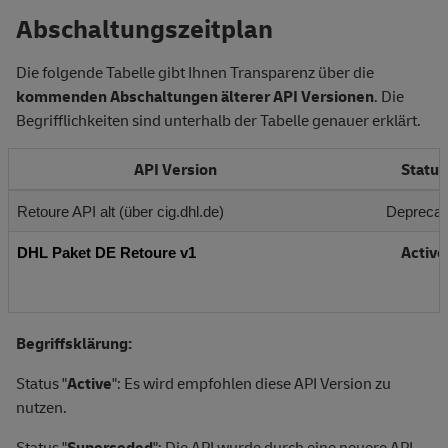
Abschaltungszeitplan
Die folgende Tabelle gibt Ihnen Transparenz über die
kommenden Abschaltungen älterer API Versionen
. Die
Begrifflichkeiten sind unterhalb der Tabelle genauer erklärt.
API Version
Status
Retoure API alt (über cig.dhl.de)
Deprecat
Active
DHL Paket DE Retoure v1
Begriffsklärung:
Status "
Active
": Es wird empfohlen diese API Version zu
nutzen.
Status "
Superseded
": Die API wurde durch eine neuere API