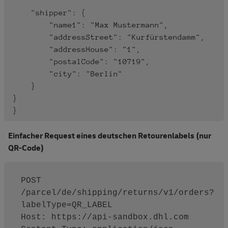
    "shipper": { 

        "name1": "Max Mustermann", 

        "addressStreet": "Kurfürstendamm", 

        "addressHouse": "1", 

        "postalCode": "10719", 

        "city": "Berlin" 

    }

}

}
Einfacher Request eines deutschen Retourenlabels (nur
QR-Code)
POST 
/parcel/de/shipping/returns/v1/orders?
labelType=QR_LABEL

Host: https://api-sandbox.dhl.com
