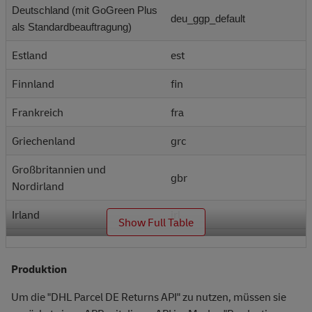
Deutschland (mit GoGreen Plus
deu_ggp_default
als Standardbeauftragung)
Estland
est
Finnland
fin
Frankreich
fra
Griechenland
grc
Großbritannien und
gbr
Nordirland
Irland
irl
_
Show Full Table
Italien
ita
Produktion
Kroatien
hrv
Um die "DHL Parcel DE Returns API" zu nutzen, müssen sie
Lettland
lva