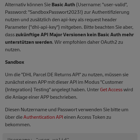
Alternativ können Sie
Basic Auth
(Username: "user-valid",
Password: "SandboxPasswort2023!) zur Authentifizierung
nutzen und zusätzlich den api-key als request header
Parameter ("dhl-api-key") mitgeben. Bitte beachten Sie aber,
dass
zukünftige API Major Versionen kein Basic Auth mehr
unterstützen werden
. Wir empfohlen daher OAuth2 zu
nutzen.
Sandbox
Um die "DHL Parcel DE Returns API" zu nutzen, müssen sie
zunächst einen APP mit dieser API im Modus "Customer
(Integration) Testing" angelegt haben. Unter
Get Access
wird
die Anlage einer APP beschrieben.
Diesen Nutzername und Passwort verwenden Sie bitte um
über die
Authentication API
einen Access Token zu
bekommen.
Username: "user-valid"
