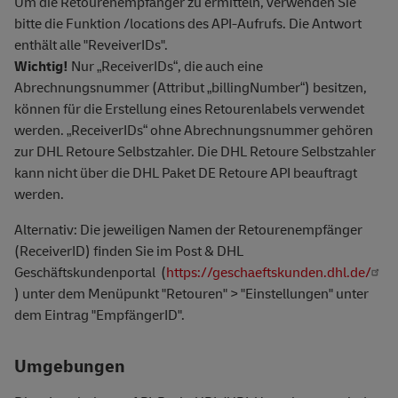
Um die Retourenempfänger zu ermitteln, verwenden Sie
bitte die Funktion /locations des API-Aufrufs. Die Antwort
Slowakei
svk
enthält alle "ReveiverIDs".
Slowenien
svn
Wichtig!
Nur „ReceiverIDs“, die auch eine
Abrechnungsnummer (Attribut „billingNumber“) besitzen,
Spanien
esp
können für die Erstellung eines Retourenlabels verwendet
werden. „ReceiverIDs“ ohne Abrechnungsnummer gehören
Tschechien
cze
zur DHL Retoure Selbstzahler. Die DHL Retoure Selbstzahler
Ungarn
hun
kann nicht über die DHL Paket DE Retoure API beauftragt
werden.
Zypern
cyp
Alternativ: Die jeweiligen Namen der Retourenempfänger
(ReceiverID) finden Sie im Post & DHL
Geschäftskundenportal (
https://geschaeftskunden.dhl.de/
) unter dem Menüpunkt "Retouren" > "Einstellungen" unter
dem Eintrag "EmpfängerID".
Umgebungen