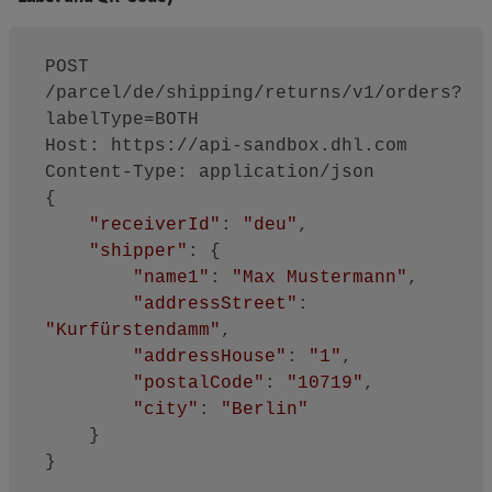
POST 
/parcel/de/shipping/returns/v1/orders?
labelType=BOTH

Host: https://api-sandbox.dhl.com

Content-Type: application/json

{

"receiverId"
: 
"deu"
,

"shipper"
: {

"name1"
: 
"Max Mustermann"
,

"addressStreet"
: 
"Kurfürstendamm"
,

"addressHouse"
: 
"1"
,

"postalCode"
: 
"10719"
,

"city"
: 
"Berlin"
    }
