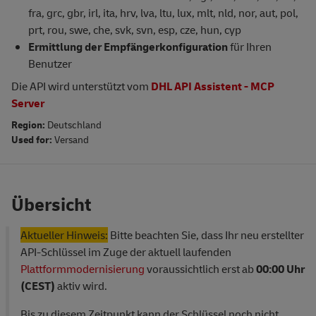
fra, grc, gbr, irl, ita, hrv, lva, ltu, lux, mlt, nld, nor, aut, pol,
prt, rou, swe, che, svk, svn, esp, cze, hun, cyp
Ermittlung der Empfängerkonfiguration
für Ihren
Benutzer
Die API wird unterstützt vom
DHL API Assistent - MCP
Server
Region:
Deutschland
Used for:
Versand
Übersicht
Aktueller Hinweis:
Bitte beachten Sie, dass Ihr neu erstellter
API-Schlüssel im Zuge der aktuell laufenden
Plattformmodernisierung
voraussichtlich erst ab
00:00 Uhr
(CEST)
aktiv wird.
Bis zu diesem Zeitpunkt kann der Schlüssel noch nicht