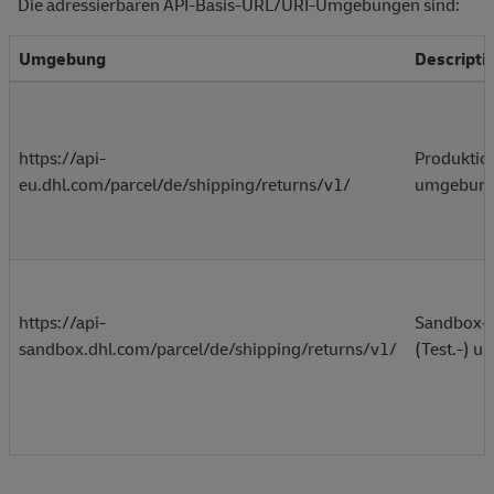
Die adressierbaren API-Basis-URL/URI-Umgebungen sind:
Umgebung
Descripti
https://api-
Produktio
eu.dhl.com/parcel/de/shipping/returns/v1/
umgebun
https://api-
Sandbox-
sandbox.dhl.com/parcel/de/shipping/returns/v1/
(Test.-) 