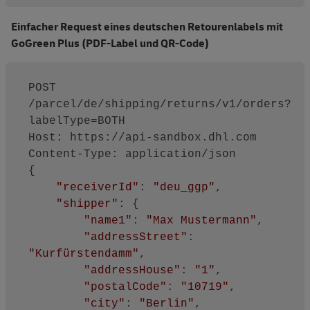
Einfacher Request eines deutschen Retourenlabels mit
GoGreen Plus (PDF-Label und QR-Code)
POST 
/parcel/de/shipping/returns/v1/orders?
labelType=BOTH

Host: https://api-sandbox.dhl.com

Content-Type: application/json

{

"receiverId"
: 
"deu_ggp"
,

"shipper"
: {

"name1"
: 
"Max Mustermann"
,

"addressStreet"
: 
"Kurfürstendamm"
,

"addressHouse"
: 
"1"
,

"postalCode"
: 
"10719"
,

"city"
: 
"Berlin"
,
