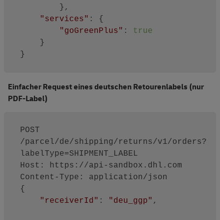
        },

"services"
: {

"goGreenPlus"
: 
true
    }

Einfacher Request eines deutschen Retourenlabels (nur
PDF-Label)
POST 
/parcel/de/shipping/returns/v1/orders?
labelType=SHIPMENT_LABEL

Host: https://api-sandbox.dhl.com

Content-Type: application/json

{ 

"receiverId"
: 
"deu_ggp"
, 