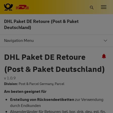
Zum
Togg
Hauptinhalt
navig
springen
DHL Paket DE Retoure (Post & Paket
Deutschland)
Navigation Menu
DHL Paket DE Retoure
(Post & Paket Deutschland)
v 1.0.9
Division:
Post & Parcel Germany
,
Parcel
Am besten geeignet für
Erstellung von Rücksendeetiketten
zur Verwendung
durch Endkunden
Absenderländer für Retouren: bel, bgr, dnk, deu, est, fin,