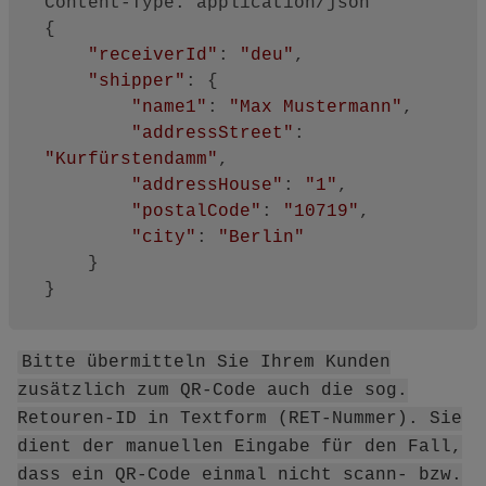
Content-Type: application/json

{

"receiverId"
: 
"deu"
,

"shipper"
: {

"name1"
: 
"Max Mustermann"
,

"addressStreet"
: 
"Kurfürstendamm"
,

"addressHouse"
: 
"1"
,

"postalCode"
: 
"10719"
,

"city"
: 
"Berlin"
    }

Bitte übermitteln Sie Ihrem Kunden
zusätzlich zum QR-Code auch die sog.
Retouren-ID in Textform (RET-Nummer). Sie
dient der manuellen Eingabe für den Fall,
dass ein QR-Code einmal nicht scann- bzw.