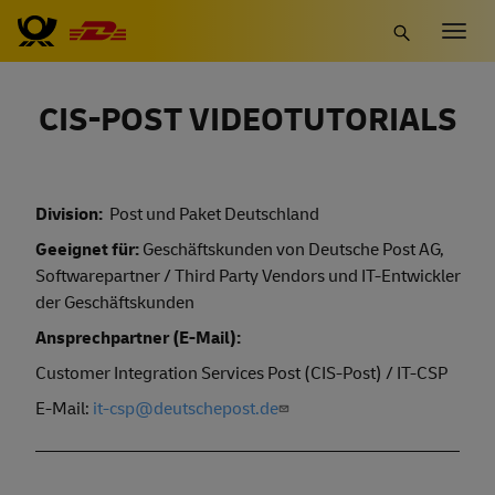
Skip
Togg
to
navig
main
content
CIS-POST VIDEOTUTORIALS
Division:
Post und Paket Deutschland
Geeignet für:
Geschäftskunden von Deutsche Post AG,
Softwarepartner / Third Party Vendors und IT-Entwickler
der Geschäftskunden
Ansprechpartner (E-Mail):
Customer Integration Services Post (CIS-Post) / IT-CSP
E-Mail:
it-csp@deutschepost.de
________________________________________________