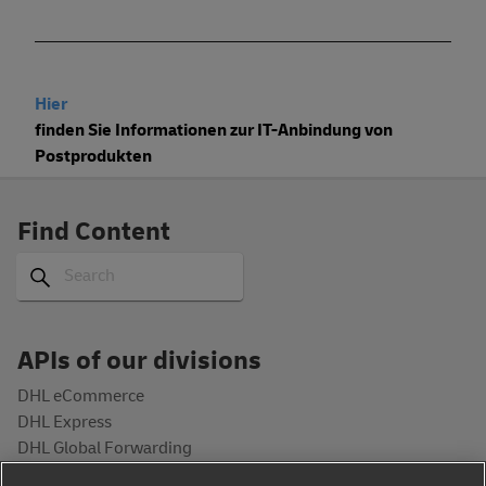
________________________________________________
Hier
finden Sie Informationen zur IT-Anbindung von
Postprodukten
Find Content
Search
Search
APIs of our divisions
DHL eCommerce
DHL Express
DHL Global Forwarding
DHL Freight